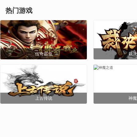
热门游戏
传奇霸业
裁决
新区
礼包
上古传说
神魔
新区
礼包