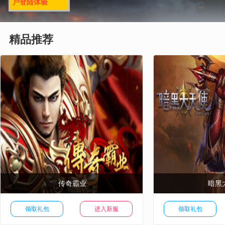
户登陆体验
精品推荐
传奇霸业
暗黑
免费首充
|
等级奖励
|
新手礼包
|
进入官网
免费首充
|
等级奖励
领取礼包
进入新服
领取礼包